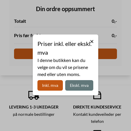
Din ordre oppsummert
Totalt
0,-
Pris før frakt
0,-
Priser inkl. eller ekskl.
mva
Til kassen
I denne butikken kan du
velge om du vil se prisene
med eller uten moms.
Inkl. mva
Ekskl. mva
LEVERING 1-3 UKEDAGER
DIREKTE KUNDESERVICE
på normale bestillinger
Kontakt kundeveileder per
telefon