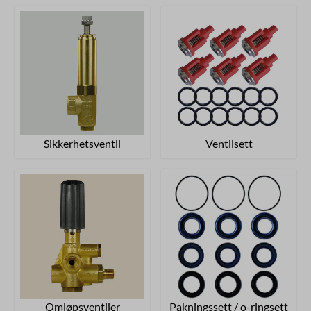
Sikkerhetsventil
Ventilsett
Omløpsventiler
Pakningssett / o-ringsett