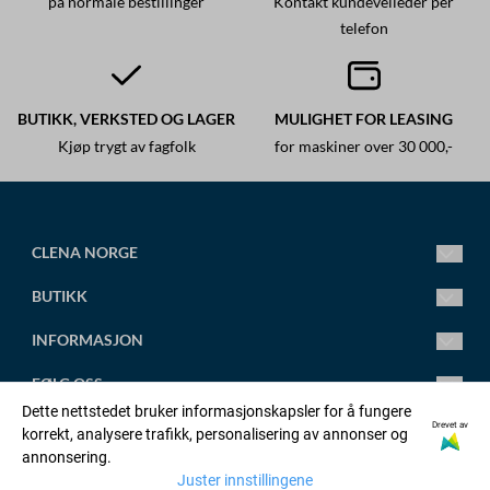
på normale bestillinger
Kontakt kundeveileder per
telefon
BUTIKK, VERKSTED OG LAGER
MULIGHET FOR LEASING
Kjøp trygt av fagfolk
for maskiner over 30 000,-
CLENA NORGE
Ledende fagsenter for høytrykksspylere.
BUTIKK
Vi leverer alt fra små standard høytrykksspylere til store
spesialtilpassede anlegg.
Mandag-Fredag 8.00-16.00
INFORMASJON
Torsdag 8.00-18.00
post@clena.no
Om oss
FØLG OSS
Tlf.: +47 45 88 58 31
Kontakt oss
Dette nettstedet bruker informasjonskapsler for å fungere
Org. nr. 920230695
Artikler
Facebook
Drevet av
korrekt, analysere trafikk, personalisering av annonser og
OPPRETT KONTO
annonsering.
Adresse:
Salgsbetingelser
Linkedin
Juster innstillingene