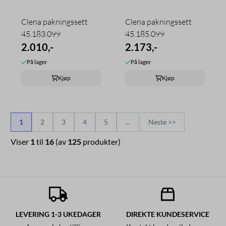
Clena pakningssett
Clena pakningssett
45.183.099
45.185.099
2.010,-
2.173,-
På lager
På lager
Kjøp
Kjøp
1
2
3
4
5
...
Neste >>
Viser
1
til
16
(av
125
produkter)
LEVERING 1-3 UKEDAGER
DIREKTE KUNDESERVICE