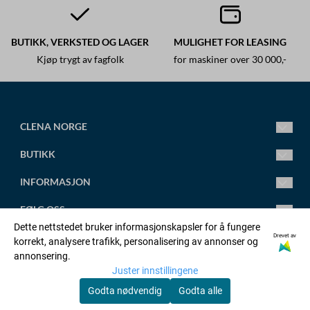
BUTIKK, VERKSTED OG LAGER
MULIGHET FOR LEASING
Kjøp trygt av fagfolk
for maskiner over 30 000,-
CLENA NORGE
Ledende fagsenter for høytrykksspylere.
BUTIKK
Vi leverer alt fra små standard høytrykksspylere til store
spesialtilpassede anlegg.
Mandag-Fredag 8.00-16.00
INFORMASJON
Torsdag 8.00-18.00
post@clena.no
Om oss
FØLG OSS
Tlf.: +47 45 88 58 31
Kontakt oss
Dette nettstedet bruker informasjonskapsler for å fungere
Org. nr. 920230695
Artikler
Facebook
Drevet av
korrekt, analysere trafikk, personalisering av annonser og
OPPRETT KONTO
annonsering.
Adresse:
Salgsbetingelser
Linkedin
Juster innstillingene
Orstadvegen 128b, 4353 KLEPP STASJON
Logg inn
Godta nødvendig
Godta alle
Personvernerklæring
Youtube
© Copyright Company, org. number xxxxxx-xxxx