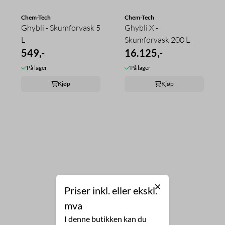
Chem-Tech
Chem-Tech
Ghybli - Skumforvask 5
Ghybli X -
L
Skumforvask 200 L
549,-
16.125,-
På lager
På lager
Kjøp
Kjøp
Priser inkl. eller ekskl.
mva
I denne butikken kan du