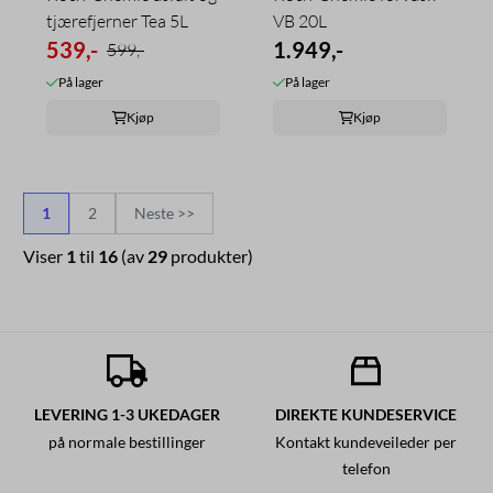
tjærefjerner Tea 5L
VB 20L
539,-
1.949,-
599,-
På lager
På lager
Kjøp
Kjøp
1
2
Neste >>
Viser
1
til
16
(av
29
produkter)
LEVERING 1-3 UKEDAGER
DIREKTE KUNDESERVICE
på normale bestillinger
Kontakt kundeveileder per
telefon