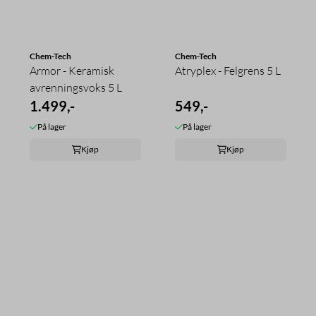
Chem-Tech
Chem-Tech
Armor - Keramisk
Atryplex - Felgrens 5 L
avrenningsvoks 5 L
1.499,-
549,-
På lager
På lager
Kjøp
Kjøp