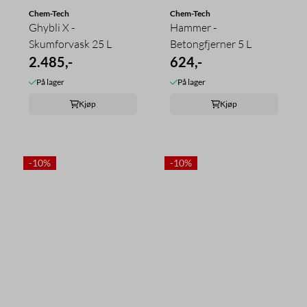
Chem-Tech
Chem-Tech
Ghybli X -
Hammer -
Skumforvask 25 L
Betongfjerner 5 L
2.485,-
624,-
På lager
På lager
Kjøp
Kjøp
-10%
-10%