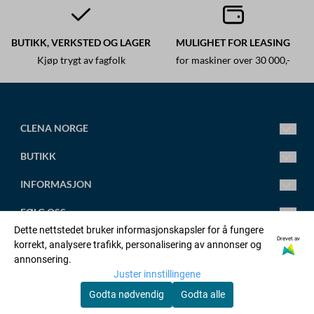
BUTIKK, VERKSTED OG LAGER
MULIGHET FOR LEASING
Kjøp trygt av fagfolk
for maskiner over 30 000,-
CLENA NORGE
Ledende fagsenter for høytrykksspylere.
BUTIKK
Vi leverer alt fra små standard høytrykksspylere til store
spesialtilpassede anlegg.
Mandag-Fredag 8.00-16.00
INFORMASJON
Torsdag 8.00-18.00
post@clena.no
Om oss
FØLG OSS
Tlf.: +47 45 88 58 31
Kontakt oss
Dette nettstedet bruker informasjonskapsler for å fungere
Org. nr. 920230695
Artikler
Facebook
Drevet av
korrekt, analysere trafikk, personalisering av annonser og
OPPRETT KONTO
annonsering.
Adresse:
Salgsbetingelser
Linkedin
Juster innstillingene
Orstadvegen 128b, 4353 KLEPP STASJON
Logg inn
Godta nødvendig
Godta alle
Personvernerklæring
Youtube
© Copyright Company, org. number xxxxxx-xxxx