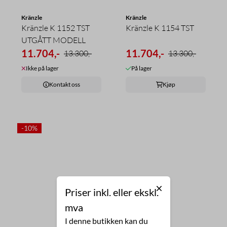
Kränzle
Kränzle
Kränzle K 1152 TST
Kränzle K 1154 TST
UTGÅTT MODELL
11.704,-
11.704,-
13.300,-
13.300,-
Ikke på lager
På lager
Kontakt oss
Kjøp
-10%
Priser inkl. eller ekskl.
mva
I denne butikken kan du