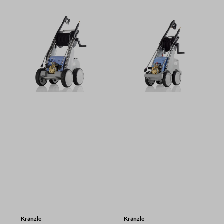
Kränzle
Kränzle