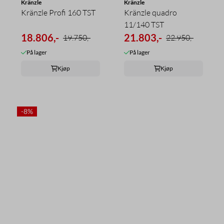
Kränzle
Kränzle
Kränzle Profi 160 TST
Kränzle quadro
11/140 TST
18.806,-
21.803,-
19.750,-
22.950,-
På lager
På lager
Kjøp
Kjøp
-8%