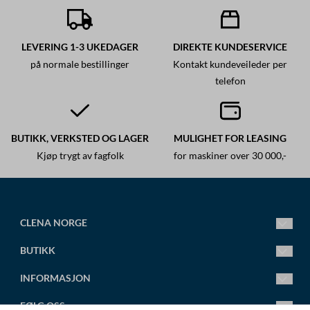
LEVERING 1-3 UKEDAGER
DIREKTE KUNDESERVICE
på normale bestillinger
Kontakt kundeveileder per
telefon
BUTIKK, VERKSTED OG LAGER
MULIGHET FOR LEASING
Kjøp trygt av fagfolk
for maskiner over 30 000,-
CLENA NORGE
Ledende fagsenter for høytrykksspylere.
BUTIKK
Vi leverer alt fra små standard høytrykksspylere til store
spesialtilpassede anlegg.
Mandag-Fredag 8.00-16.00
INFORMASJON
Torsdag 8.00-18.00
post@clena.no
Om oss
FØLG OSS