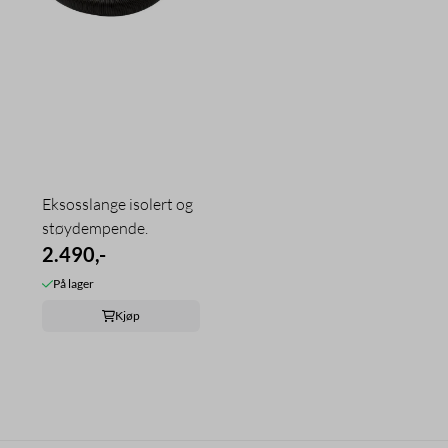
Eksosslange isolert og
støydempende.
2.490,-
På lager
Kjøp