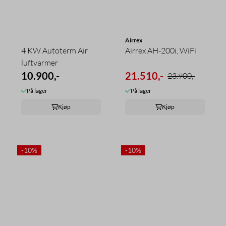
Airrex
4 KW Autoterm Air
Airrex AH-200i, WiFi
luftvarmer
10.900,-
21.510,-
23.900,-
På lager
På lager
Kjøp
Kjøp
-10%
-10%