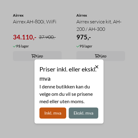
Airrex
Airrex
Airrex AH-800i, WiFi
Airrex service kit, AH-
200 / AH-300
34.110,-
975,-
37.900,-
På lager
På lager
Kjøp
Kjøp
Priser inkl. eller ekskl.
mva
I denne butikken kan du
velge om du vil se prisene
med eller uten moms.
Inkl. mva
Ekskl. mva