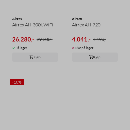
Airrex
Airrex
Airrex AH-300i, WiFi
Airrex AH-720
26.280,-
4.041,-
29.200,-
4.490,-
På lager
Ikke på lager
Kjøp
Kjøp
-10%