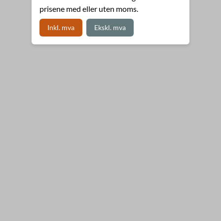
prisene med eller uten moms.
Inkl. mva
Ekskl. mva