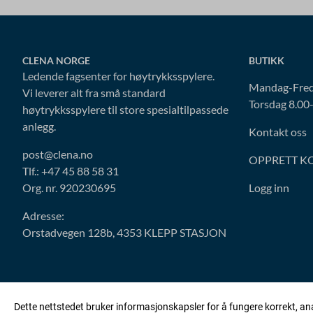
CLENA NORGE
BUTIKK
Ledende fagsenter for høytrykksspylere.
Mandag-Fred
Vi leverer alt fra små standard
Torsdag 8.00
høytrykksspylere til store spesialtilpassede
anlegg.
Kontakt oss
post@clena.no
OPPRETT K
Tlf.: +47 45 88 58 31
Org. nr. 920230695
Logg inn
Adresse:
Orstadvegen 128b, 4353 KLEPP STASJON
Dette nettstedet bruker informasjonskapsler for å fungere korrekt, an