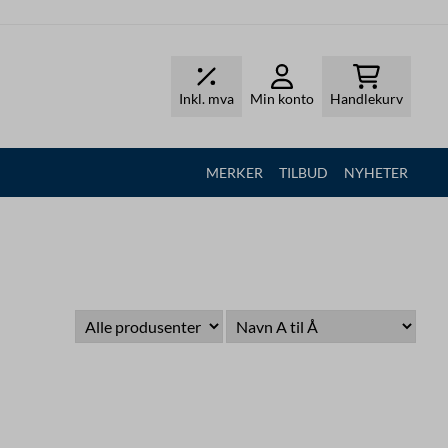
Inkl. mva
Min konto
Handlekurv
MERKER
TILBUD
NYHETER