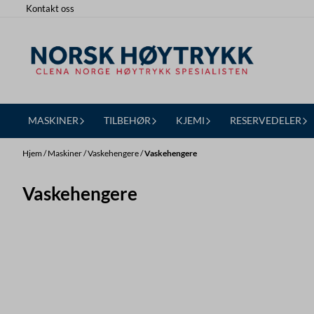
Kontakt oss
Hopp til innhold
MASKINER
TILBEHØR
KJEMI
RESERVEDELER
Hjem
/
Maskiner
/
Vaskehengere
/
Vaskehengere
Vaskehengere