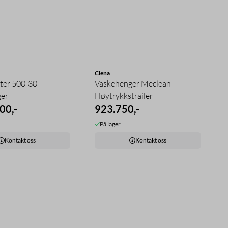
Clena
ter 500-30
Vaskehenger Meclean
er
Høytrykkstrailer
00,-
923.750,-
På lager
Kontakt oss
Kontakt oss