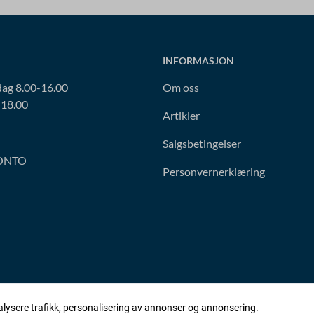
INFORMASJON
ag 8.00-16.00
Om oss
-18.00
Artikler
Salgsbetingelser
ONTO
Personvernerklæring
alysere trafikk, personalisering av annonser og annonsering.