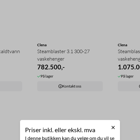
Clena
Clena
kaldtvann
Steamblaster 3.1 300-27
Steamblas
vaskehenger
vaskeheng
782.500,-
1.075.0
På lager
På lager
Kontakt oss
Priser inkl. eller ekskl. mva
I denne butikken kan du velge om du vil se