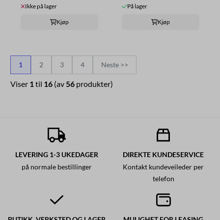
Ikke på lager
På lager
Kjøp
Kjøp
1
2
3
4
Neste >>
Viser
1
til
16
(av
56
produkter)
LEVERING 1-3 UKEDAGER
DIREKTE KUNDESERVICE
på normale bestillinger
Kontakt kundeveileder per
telefon
BUTIKK, VERKSTED OG LAGER
MULIGHET FOR LEASING