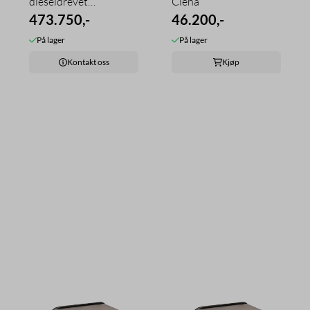
dieseldrevet
Clena
høytrykksvasker
473.750,-
46.200,-
På lager
På lager
Kontakt oss
Kjøp