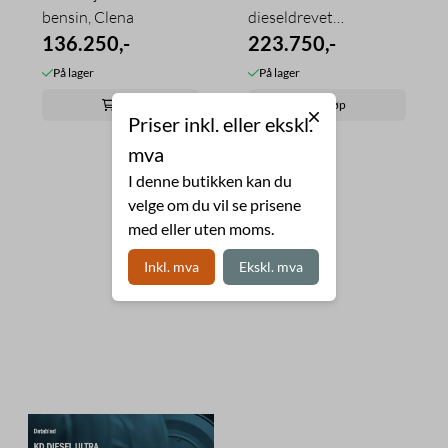
bensin, Clena
dieseldrevet
136.250,-
høytrykkspyler
223.750,-
På lager
På lager
Kjøp
Kjøp
Priser inkl. eller ekskl.
mva
I denne butikken kan du
velge om du vil se prisene
med eller uten moms.
Inkl. mva
Ekskl. mva