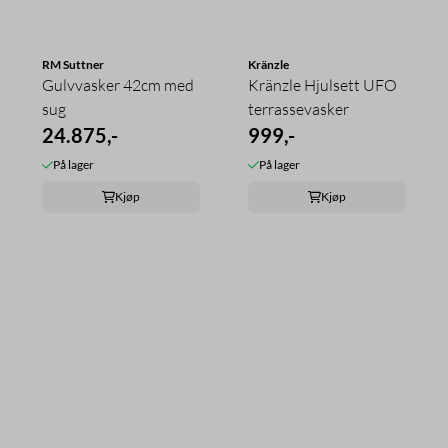
RM Suttner
Kränzle
Gulvvasker 42cm med
Kränzle Hjulsett UFO
sug
terrassevasker
24.875,-
999,-
På lager
På lager
Kjøp
Kjøp