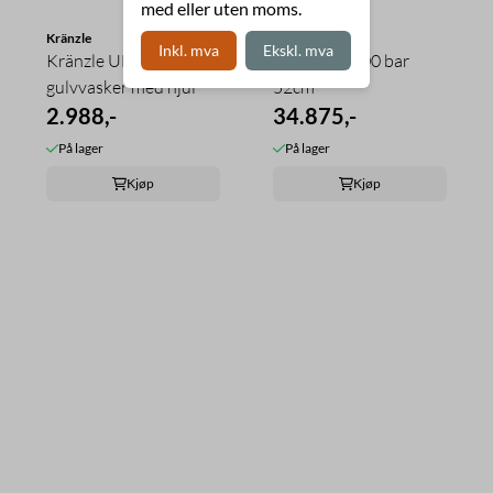
med eller uten moms.
Kränzle
Inkl. mva
Ekskl. mva
Kränzle UFO terrasse /
Takvasker 500 bar
gulvvasker med hjul
52cm
2.988,-
34.875,-
På lager
På lager
Kjøp
Kjøp