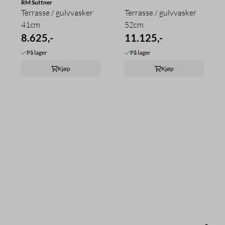
RM Suttner
Terrasse / gulvvasker
Terrasse / gulvvasker
41cm
52cm
8.625,-
11.125,-
På lager
På lager
Kjøp
Kjøp