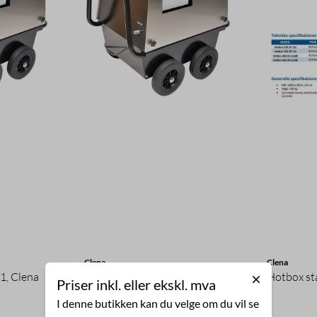
Clena
Clena
1, Clena
Hotbox mobil 500-21, Clena
Hotbox st
Priser inkl. eller ekskl. mva
I denne butikken kan du velge om du vil se
54.313,-