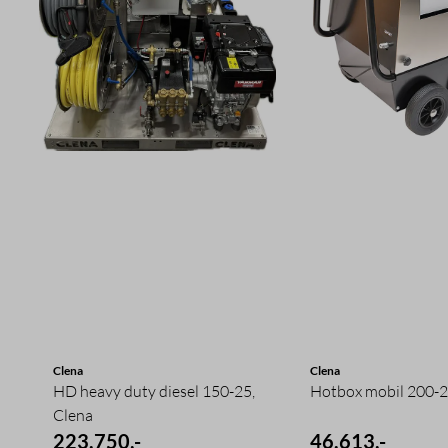
Clena
Clena
HD heavy duty diesel 150-25,
Hotbox mobil 200-2
Clena
223.750,-
46.613,-