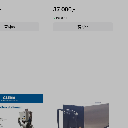
-
37.000,-
På lager
Kjøp
Kjøp