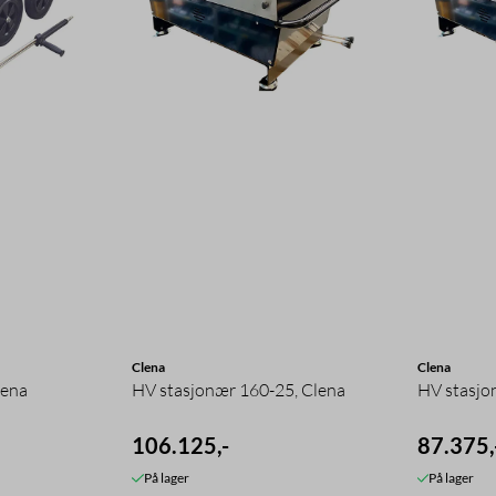
Clena
Clena
lena
HV stasjonær 160-25, Clena
HV stasjo
106.125,-
87.375,
På lager
På lager