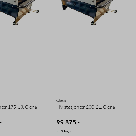
Clena
nær 175-18, Clena
HV stasjonær 200-21, Clena
-
99.875,-
På lager