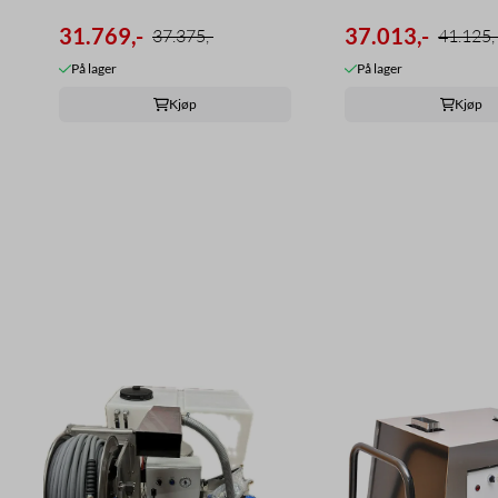
31.769,-
37.013,-
37.375,-
41.125,
På lager
På lager
Kjøp
Kjøp