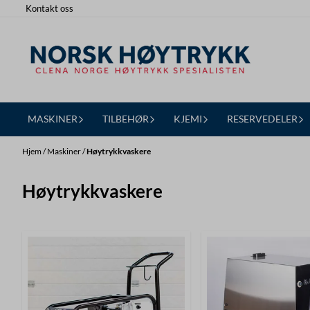
Kontakt oss
Hopp til innhold
MASKINER
TILBEHØR
KJEMI
RESERVEDELER
Hjem
/
Maskiner
/
Høytrykkvaskere
Høytrykkvaskere