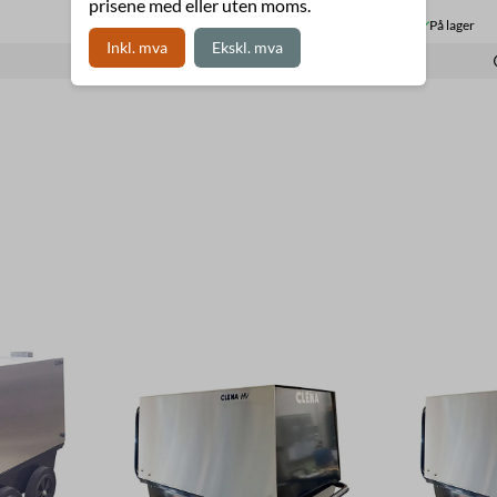
prisene med eller uten moms.
På lager
På lager
Inkl. mva
Ekskl. mva
Kjøp