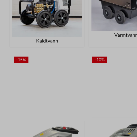
Varmtvan
Kaldtvann
-15%
-10%