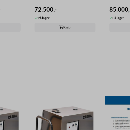
72.500,-
85.000,
-
På lager
På lager
Kjøp