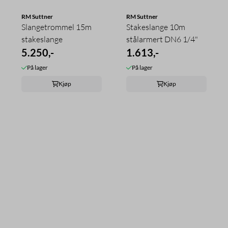
RM Suttner
RM Suttner
Slangetrommel 15m
Stakeslange 10m
stakeslange
stålarmert DN6 1/4"
5.250,-
1.613,-
På lager
På lager
Kjøp
Kjøp