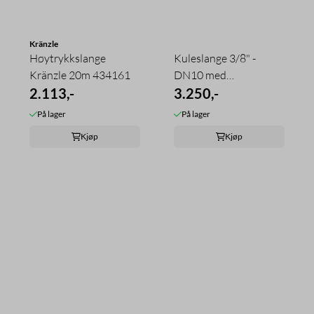
Kränzle
Høytrykkslange
Kuleslange 3/8" -
Kränzle 20m 434161
DN10 med
2.113,-
vulkaniserte kuler
3.250,-
På lager
På lager
Kjøp
Kjøp