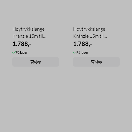
Høytrykkslange
Høytrykkslange
Kränzle 15m til
Kränzle 15m til
trommel 40170
1.788,-
trommel 48015
1.788,-
På lager
På lager
Kjøp
Kjøp