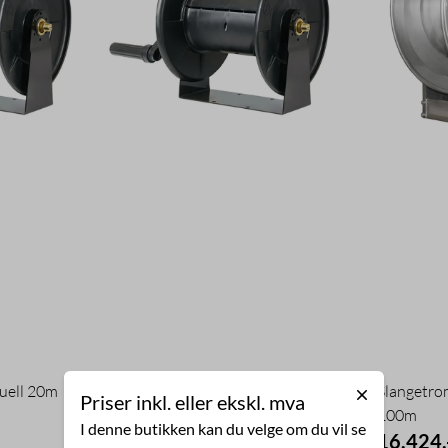
uell 20m
Slangetrommel manuell 40m
Slangetro
Priser inkl. eller ekskl. mva
100m
I denne butikken kan du velge om du vil se
4.909,-
16.424,