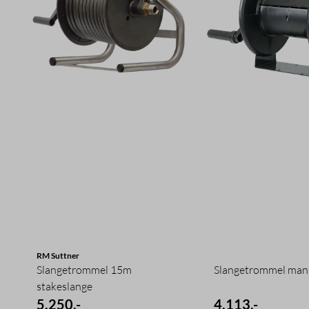
RM Suttner
Slangetrommel 15m
Slangetrommel man
stakeslange
5.250,-
4.113,-