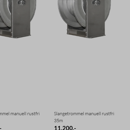
mmel manuell rustfri
Slangetrommel manuell rustfri
35m
-
11.200,-