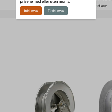
prisene med eller uten moms.
På lager
På lager
Inkl. mva
Ekskl. mva
Kjøp