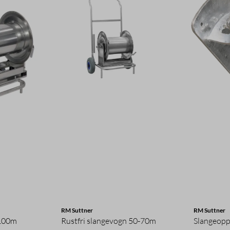
RM Suttner
RM Suttner
 100m
Rustfri slangevogn 50-70m
Slangeopp