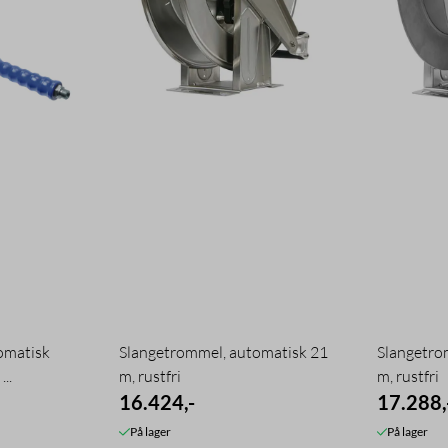
omatisk
Slangetrommel, automatisk 21
Slangetro
..
m, rustfri
m, rustfri
16.424,-
17.288,
På lager
På lager