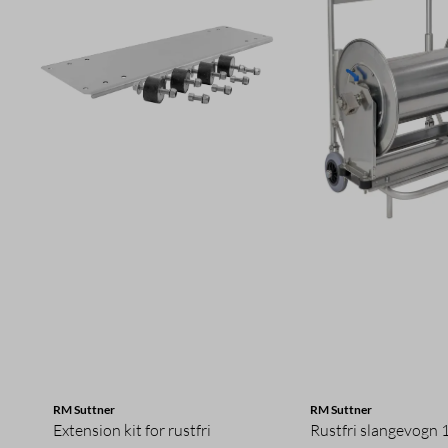
RM Suttner
RM Suttner
Extension kit for rustfri
Rustfri slangevogn