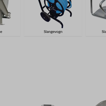
ke
Slangevogn
Sl