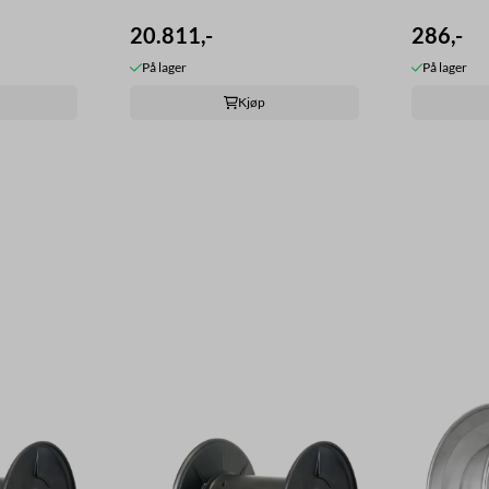
20.811,-
286,-
På lager
På lager
Kjøp