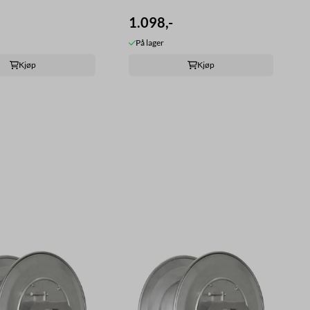
1.098,-
På lager
Kjøp
Kjøp