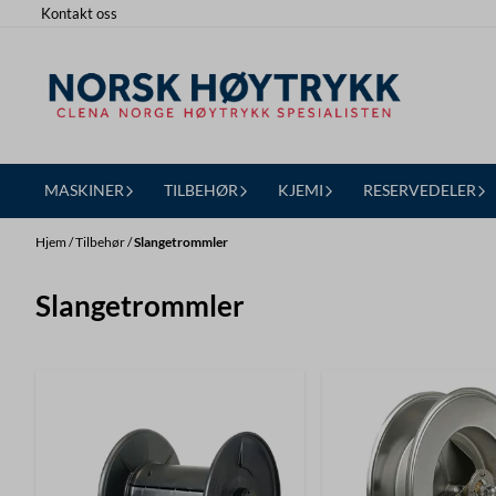
Kontakt oss
Hopp til innhold
MASKINER
TILBEHØR
KJEMI
RESERVEDELER
Hjem
/
Tilbehør
/
Slangetrommler
Slangetrommler