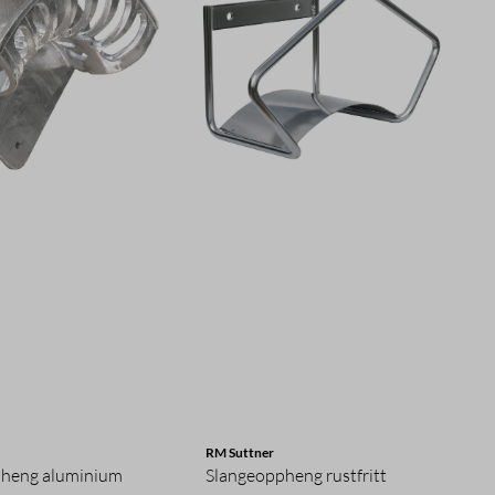
RM Suttner
heng aluminium
Slangeoppheng rustfritt