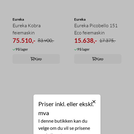
Eureka
Eureka
Eureka Kobra
Eureka Picobello 151
feiemaskin
Eco feiemaskin
75.510,-
15.638,-
83.900,-
17.375,-
På lager
På lager
Kjøp
Kjøp
Priser inkl. eller ekskl.
mva
I denne butikken kan du
velge om du vil se prisene