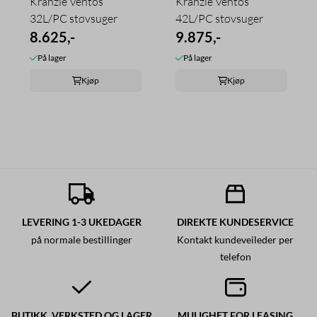
Kränzle Ventos
Kränzle Ventos
32L/PC støvsuger
42L/PC støvsuger
8.625,-
9.875,-
På lager
På lager
Kjøp
Kjøp
LEVERING 1-3 UKEDAGER
DIREKTE KUNDESERVICE
på normale bestillinger
Kontakt kundeveileder per
telefon
BUTIKK, VERKSTED OG LAGER
MULIGHET FOR LEASING