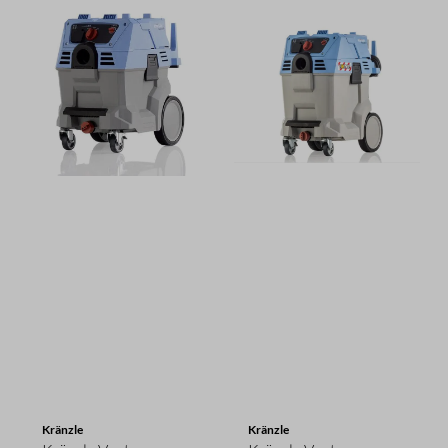
Kränzle
Kränzle