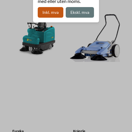
med eller uten moms.
Inkl. mva
Ekskl. mva
Eureka
Kränzle