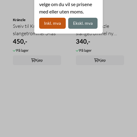
velge om du vil se prisene
med eller uten moms.
Kränzle
Kränzle
Inkl. mva
Ekskl. mva
Sveiv til Kränzle
Sveiv til Kränzle
slangetrommel 3-fas
slangetrommel ny
450,-
modell
340,-
På lager
På lager
Kjøp
Kjøp