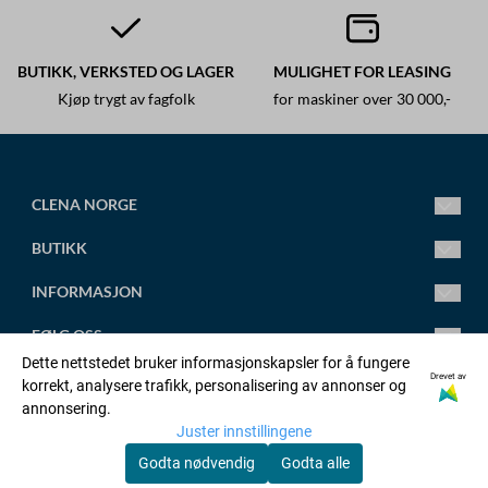
BUTIKK, VERKSTED OG LAGER
MULIGHET FOR LEASING
Kjøp trygt av fagfolk
for maskiner over 30 000,-
CLENA NORGE
Ledende fagsenter for høytrykksspylere.
BUTIKK
Vi leverer alt fra små standard høytrykksspylere til store
spesialtilpassede anlegg.
Mandag-Fredag 8.00-16.00
INFORMASJON
Torsdag 8.00-18.00
post@clena.no
Om oss
FØLG OSS
Tlf.: +47 45 88 58 31
Kontakt oss
Dette nettstedet bruker informasjonskapsler for å fungere
Org. nr. 920230695
Artikler
Facebook
Drevet av
korrekt, analysere trafikk, personalisering av annonser og
OPPRETT KONTO
annonsering.
Adresse:
Salgsbetingelser
Linkedin
Juster innstillingene
Orstadvegen 128b, 4353 KLEPP STASJON
Logg inn
Godta nødvendig
Godta alle
Personvernerklæring
Youtube
© Copyright Company, org. number xxxxxx-xxxx