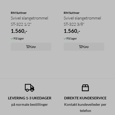
RM Suttner
RM Suttner
Svivel slangetrommel
Svivel slangetrommel
ST-322 1/2"
ST-322 3/8"
1.560,-
1.560,-
På lager
På lager
Kjøp
Kjøp
LEVERING 1-3 UKEDAGER
DIREKTE KUNDESERVICE
på normale bestillinger
Kontakt kundeveileder per
telefon