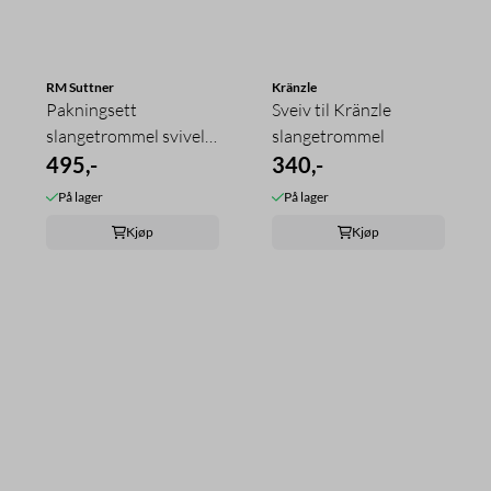
RM Suttner
Kränzle
Pakningsett
Sveiv til Kränzle
slangetrommel svivel
slangetrommel
ST-322
495,-
340,-
På lager
På lager
Kjøp
Kjøp