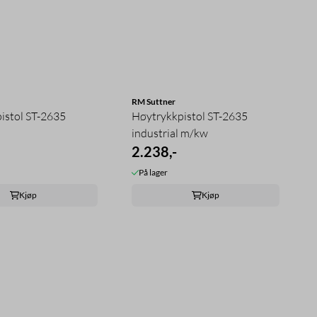
RM Suttner
istol ST-2635
Høytrykkpistol ST-2635
industrial m/kw
2.238,-
På lager
Kjøp
Kjøp