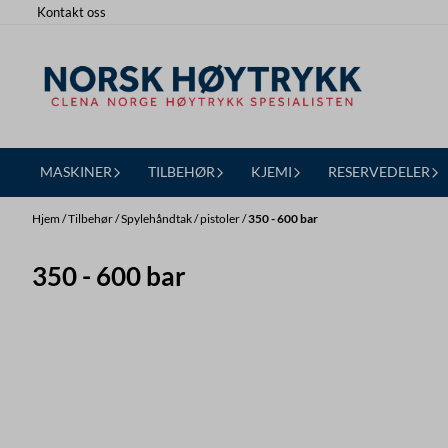
Kontakt oss
Hopp til innhold
MASKINER
TILBEHØR
KJEMI
RESERVEDELER
Hjem
/
Tilbehør
/
Spylehåndtak / pistoler
/
350 - 600 bar
350 - 600 bar