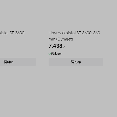
istol ST-3600
Høytrykkpistol ST-3600, 380
mm (Dynajet)
7.438,-
På lager
Kjøp
Kjøp