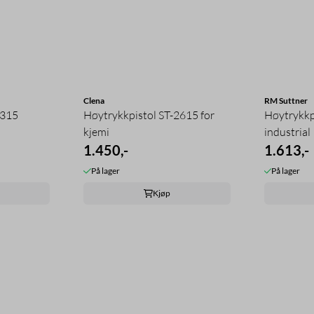
Clena
RM Suttner
2315
Høytrykkpistol ST-2615 for
Høytrykkp
kjemi
industrial
1.450,-
1.613,-
På lager
På lager
Kjøp