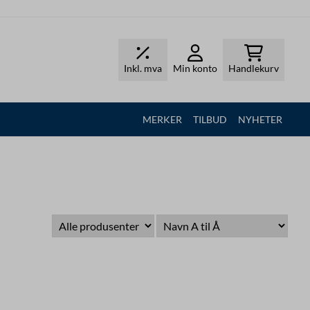
Inkl. mva
Min konto
Handlekurv
MERKER
TILBUD
NYHETER