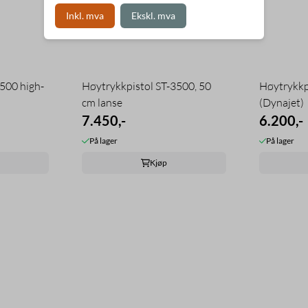
Inkl. mva
Ekskl. mva
500 high-
Høytrykkpistol ST-3500, 50
Høytrykkp
cm lanse
(Dynajet)
7.450,-
6.200,-
På lager
På lager
Kjøp