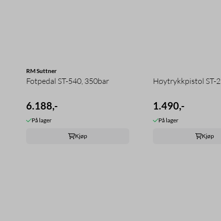
RM Suttner
Fotpedal ST-540, 350bar
Høytrykkpistol ST-
6.188,-
1.490,-
På lager
På lager
Kjøp
Kjøp