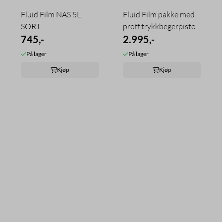
Fluid Film NAS 5L
Fluid Film pakke med
SORT
proff trykkbegerpistol
745,-
ASAB ...
2.995,-
På lager
På lager
Kjøp
Kjøp