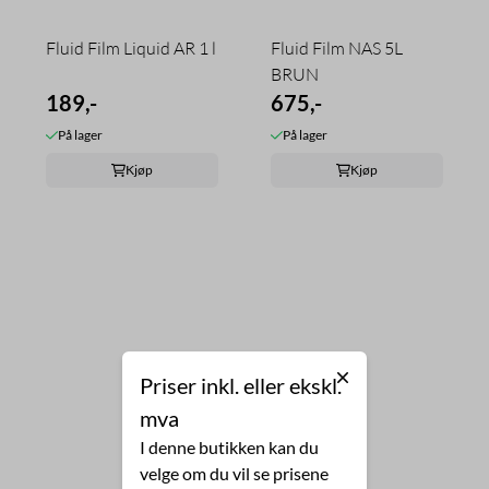
Fluid Film Liquid AR 1 l
Fluid Film NAS 5L
BRUN
189,-
675,-
På lager
På lager
Kjøp
Kjøp
Priser inkl. eller ekskl.
mva
I denne butikken kan du
velge om du vil se prisene