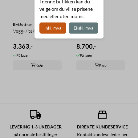
I denne butikken kan du
velge om du vil se prisene
med eller uten moms.
RM Suttner
RM Suttner
Inkl. mva
Ekskl. mva
Vegg- / takvasker 30cm
Veggvasker
3.363,-
8.700,-
På lager
På lager
Kjøp
Kjøp
LEVERING 1-3 UKEDAGER
DIREKTE KUNDESERVICE
på normale bestillinger
Kontakt kundeveileder per