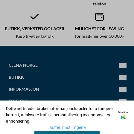
telefon
BUTIKK, VERKSTED OG LAGER
MULIGHET FOR LEASING
Kjøp trygt av fagfolk
for maskiner over 30 000,-
CLENA NORGE
Ledende fagsenter for høytrykksspylere.
BUTIKK
Vi leverer alt fra små standard høytrykksspylere til store
spesialtilpassede anlegg.
Mandag-Fredag 8.00-16.00
INFORMASJON
Torsdag 8.00-18.00
post@clena.no
Om oss
FØLG OSS
Tlf.: +47 45 88 58 31
Kontakt oss
Dette nettstedet bruker informasjonskapsler for å fungere
Org. nr. 920230695
Artikler
Facebook
Drevet av
korrekt, analysere trafikk, personalisering av annonser og
OPPRETT KONTO
annonsering.
Adresse:
Salgsbetingelser
Linkedin
Juster innstillingene
Orstadvegen 128b, 4353 KLEPP STASJON
Logg inn