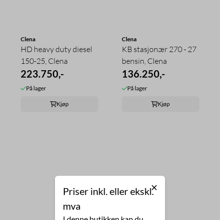
Clena
Clena
HD heavy duty diesel
KB stasjonær 270 - 27
150-25, Clena
bensin, Clena
223.750,-
136.250,-
På lager
På lager
Kjøp
Kjøp
Priser inkl. eller ekskl.
mva
I denne butikken kan du