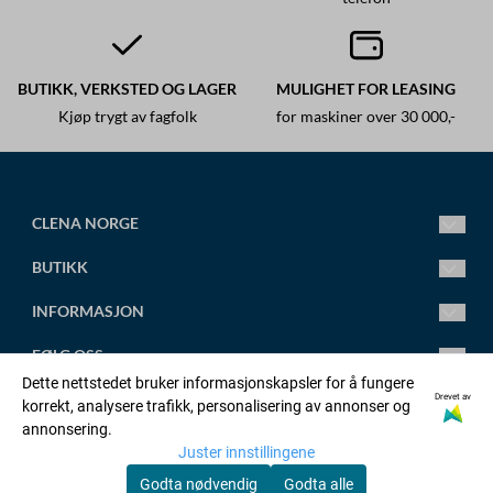
BUTIKK, VERKSTED OG LAGER
MULIGHET FOR LEASING
Kjøp trygt av fagfolk
for maskiner over 30 000,-
CLENA NORGE
Ledende fagsenter for høytrykksspylere.
BUTIKK
Vi leverer alt fra små standard høytrykksspylere til store
spesialtilpassede anlegg.
Mandag-Fredag 8.00-16.00
INFORMASJON
Torsdag 8.00-18.00
post@clena.no
Om oss
FØLG OSS
Tlf.: +47 45 88 58 31
Kontakt oss
Dette nettstedet bruker informasjonskapsler for å fungere
Org. nr. 920230695
Artikler
Facebook
Drevet av
korrekt, analysere trafikk, personalisering av annonser og
OPPRETT KONTO
annonsering.
Adresse:
Salgsbetingelser
Linkedin
Juster innstillingene
Orstadvegen 128b, 4353 KLEPP STASJON
Logg inn
Godta nødvendig
Godta alle
Personvernerklæring
Youtube
© Copyright Company, org. number xxxxxx-xxxx