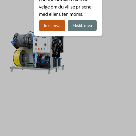
velge om du vil se prisene
med eller uten moms.
Inkl. mva
Ekskl. mva