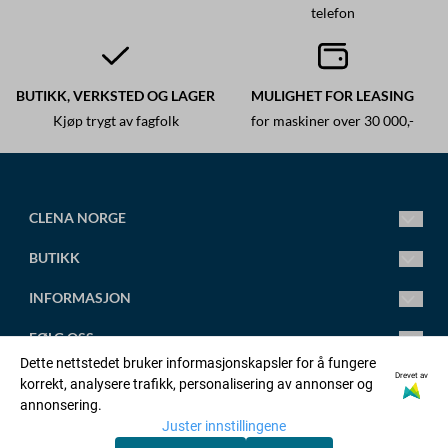
telefon
BUTIKK, VERKSTED OG LAGER
MULIGHET FOR LEASING
Kjøp trygt av fagfolk
for maskiner over 30 000,-
CLENA NORGE
Ledende fagsenter for høytrykksspylere.
BUTIKK
Vi leverer alt fra små standard høytrykksspylere til store
spesialtilpassede anlegg.
Mandag-Fredag 8.00-16.00
INFORMASJON
Torsdag 8.00-18.00
post@clena.no
Om oss
FØLG OSS
Tlf.: +47 45 88 58 31
Kontakt oss
Dette nettstedet bruker informasjonskapsler for å fungere
Org. nr. 920230695
Artikler
Facebook
Drevet av
korrekt, analysere trafikk, personalisering av annonser og
OPPRETT KONTO
annonsering.
Adresse:
Salgsbetingelser
Linkedin
Juster innstillingene
Orstadvegen 128b, 4353 KLEPP STASJON
Logg inn