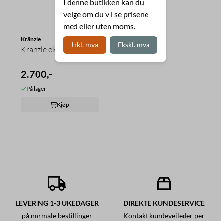
I denne butikken kan du
velge om du vil se prisene
med eller uten moms.
Kränzle
Inkl. mva
Ekskl. mva
Kränzle eksosadapter
2.700,-
På lager
Kjøp
LEVERING 1-3 UKEDAGER
DIREKTE KUNDESERVICE
på normale bestillinger
Kontakt kundeveileder per