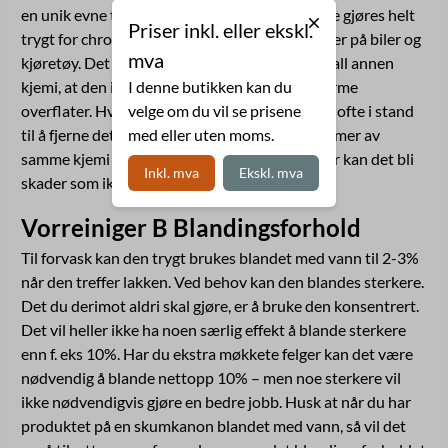
en unik evne til å rengjøre overflater – og dette gjøres helt
Priser inkl. eller ekskl.
trygt for chrome og andre materialer man finner på biler og
mva
kjøretøy. Det er dog viktig å huske – som med all annen
kjemi, at den ikke skal påføres i sollys og på varme
I denne butikken kan du
overflater. Hvis uhellet skulle være ute er man ofte i stand
velge om du vil se prisene
til å fjerne det som har tørket inn ved å påføre mer av
med eller uten moms.
samme kjemi (likt løser likt), men i noen tilfeller kan det bli
Inkl. mva
Ekskl. mva
skader som ikke lar seg enkelt fikse.
Vorreiniger B Blandingsforhold
Til forvask kan den trygt brukes blandet med vann til 2-3%
når den treffer lakken. Ved behov kan den blandes sterkere.
Det du derimot aldri skal gjøre, er å bruke den konsentrert.
Det vil heller ikke ha noen særlig effekt å blande sterkere
enn f. eks 10%. Har du ekstra møkkete felger kan det være
nødvendig å blande nettopp 10% – men noe sterkere vil
ikke nødvendigvis gjøre en bedre jobb. Husk at når du har
produktet på en skumkanon blandet med vann, så vil det