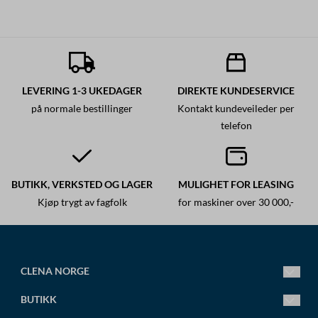
LEVERING 1-3 UKEDAGER
DIREKTE KUNDESERVICE
på normale bestillinger
Kontakt kundeveileder per
telefon
BUTIKK, VERKSTED OG LAGER
MULIGHET FOR LEASING
Kjøp trygt av fagfolk
for maskiner over 30 000,-
CLENA NORGE
Ledende fagsenter for høytrykksspylere.
BUTIKK
Vi leverer alt fra små standard høytrykksspylere til store