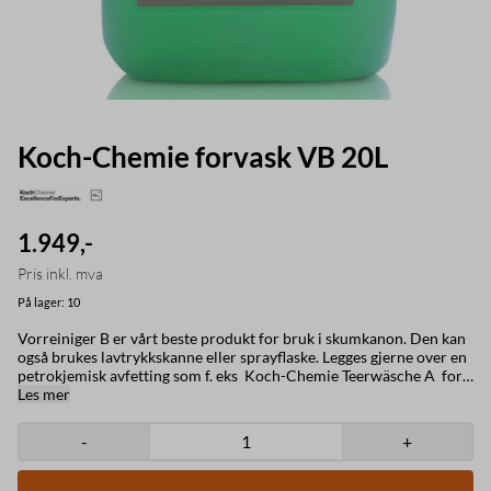
Koch-Chemie forvask VB 20L
1.949,-
Pris inkl. mva
På lager
: 10
Vorreiniger B er vårt beste produkt for bruk i skumkanon. Den kan
også brukes lavtrykkskanne eller sprayflaske. Legges gjerne over en
petrokjemisk avfetting som f. eks Koch-Chemie Teerwäsche A for
ekstra god rengjøringseffekt. Produktbeskrivelse Koch-Chemie
Les mer
Vorreiniger VB er et høytskummende, alkalisk produkt med pH-
verdi 13,1 – uten NTA og fosfater. Den er formulert for bruk til
-
+
forvask av utvendige flater og motorrom, og har gode egenskap for
å fjerne generell skitt og smuss, samt den har gode egenskaper mot
insekter og fuglemøkk. I likhet med andre alkaliske produkter har