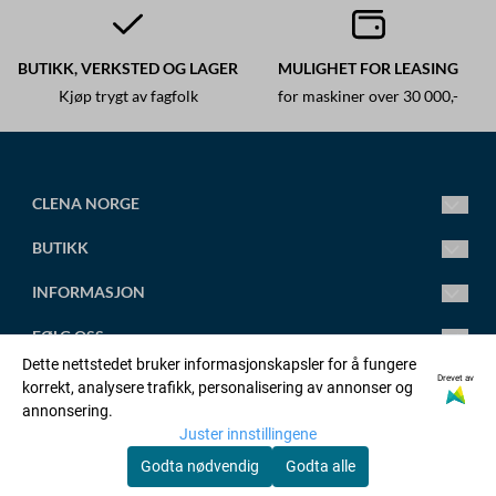
BUTIKK, VERKSTED OG LAGER
MULIGHET FOR LEASING
Kjøp trygt av fagfolk
for maskiner over 30 000,-
CLENA NORGE
Ledende fagsenter for høytrykksspylere.
BUTIKK
Vi leverer alt fra små standard høytrykksspylere til store
spesialtilpassede anlegg.
Mandag-Fredag 8.00-16.00
INFORMASJON
Torsdag 8.00-18.00
post@clena.no
Om oss
FØLG OSS
Tlf.: +47 45 88 58 31
Kontakt oss
Dette nettstedet bruker informasjonskapsler for å fungere
Org. nr. 920230695
Artikler
Facebook
Drevet av
korrekt, analysere trafikk, personalisering av annonser og
OPPRETT KONTO
annonsering.
Adresse:
Salgsbetingelser
Linkedin
Juster innstillingene
Orstadvegen 128b, 4353 KLEPP STASJON
Logg inn
Godta nødvendig
Godta alle
Personvernerklæring
Youtube
© Copyright Company, org. number xxxxxx-xxxx