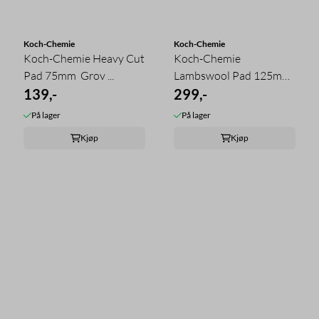
Koch-Chemie
Koch-Chemie
Koch-Chemie Heavy Cut
Koch-Chemie
Pad 75mm  Grov ...
Lambswool Pad 125mm 
139,-
Korthåret ...
299,-
På lager
På lager
Kjøp
Kjøp