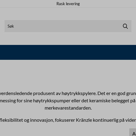
Rask levering
en verdensledende produsent av høytrykkspylere. Det er en god grunn 
ype messing for sine høytrykkspumper eller det keramiske belegget 
merkevarestandarden.
 fleksibilitet og innovasjon, fokuserer Kränzle kontinuerlig på vide