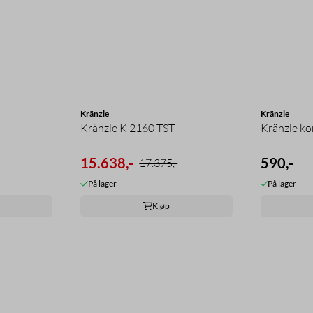
Kränzle
Kränzle
Kränzle K 2160 TST
Kränzle ko
15.638,-
590,-
17.375,-
På lager
På lager
Kjøp