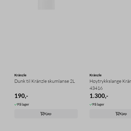
Kränzle
Kränzle
Dunk til Kränzle skumlanse 2L
Høytrykkslange Krä
43416
190,-
1.300,-
På lager
På lager
Kjøp
Kjøp