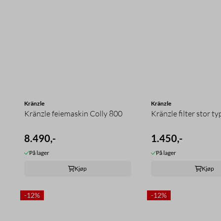
Kränzle
Kränzle
Kränzle feiemaskin Colly 800
Kränzle filter stor ty
8.490,-
1.450,-
På lager
På lager
Kjøp
Kjøp
-12%
-12%