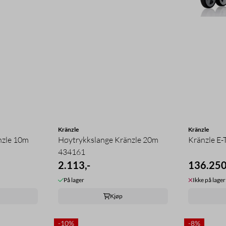
Kränzle
Kränzle
nzle 10m
Høytrykkslange Kränzle 20m
Kränzle E
434161
2.113,-
136.250
På lager
Ikke på lager
Kjøp
-10%
-8%