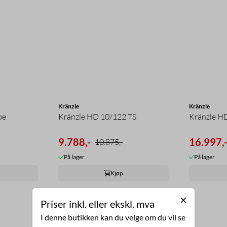
Kränzle
Kränzle
pe
Kränzle HD 10/122 TS
Kränzle H
9.788,-
16.997,
10.875,-
På lager
På lager
Kjøp
-10%
Priser inkl. eller ekskl. mva
I denne butikken kan du velge om du vil se