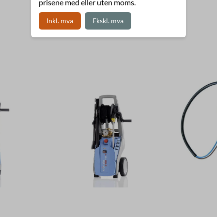
prisene med eller uten moms.
Inkl. mva
Ekskl. mva