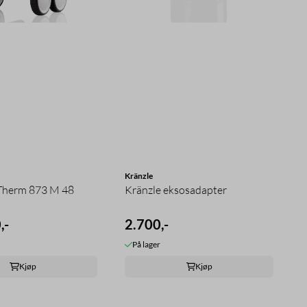
Kränzle
-Therm 873 M 48
Kränzle eksosadapter
,-
2.700,-
På lager
Kjøp
Kjøp