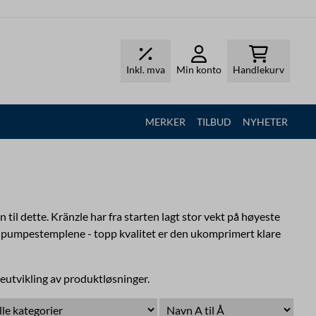
Inkl. mva
Min konto
Handlekurv
MERKER
TILBUD
NYHETER
til dette. Kränzle har fra starten lagt stor vekt på høyeste
på pumpestemplene - topp kvalitet er den ukomprimert klare
reutvikling av produktløsninger.