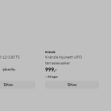
Kränzle
D 12/130 TS
Kränzle Hjulsett UFO
terrassevasker
-
999,-
18.475,-
På lager
Kjøp
Kjøp