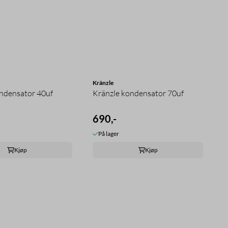
Kränzle
ndensator 40uf
Kränzle kondensator 70uf
690,-
På lager
Kjøp
Kjøp