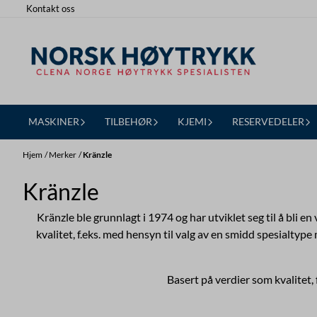
Kontakt oss
Hopp til innhold
MASKINER
TILBEHØR
KJEMI
RESERVEDELER
Hjem
/
Merker
/
Kränzle
Kränzle
Kränzle ble grunnlagt i 1974 og har utviklet seg til å bli 
kvalitet, f.eks. med hensyn til valg av en smidd spesialt
Basert på verdier som kvalitet,