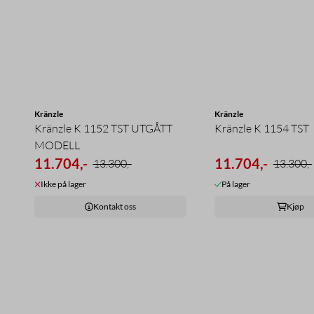
Kränzle
Kränzle
Kränzle K 1152 TST UTGÅTT
Kränzle K 1154 TST
MODELL
11.704,-
11.704,-
13.300,-
13.300,-
Ikke på lager
På lager
Kontakt oss
Kjøp