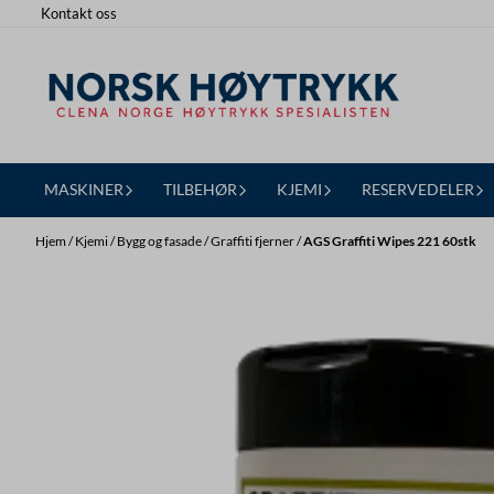
Kontakt oss
Hopp til innhold
MASKINER
TILBEHØR
KJEMI
RESERVEDELER
Hjem
/
Kjemi
/
Bygg og fasade
/
Graffiti fjerner
/
AGS Graffiti Wipes 221 60stk