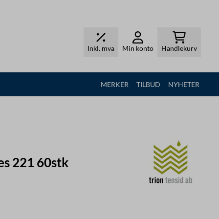
Inkl. mva
Min konto
Handlekurv
MERKER
TILBUD
NYHETER
es 221 60stk