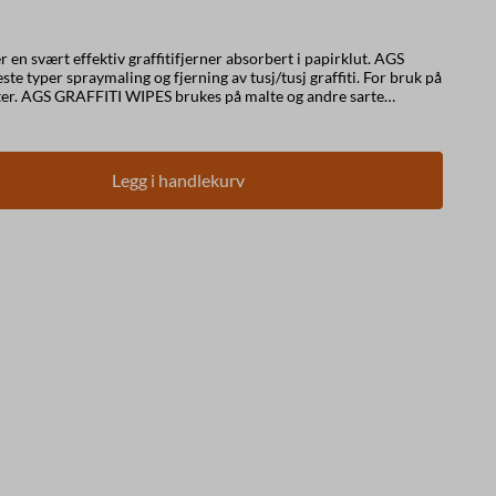
n svært effektiv graffitifjerner absorbert i papirklut. AGS
te typer spraymaling og fjerning av tusj/tusj graffiti. For bruk på
ter. AGS GRAFFITI WIPES brukes på malte og andre sarte
ene er lett biologisk nedbrytbart og trygt å bruke. Ikke bruk AGS
GS PLEXI WIPES eller AGS 560 i stedet. Bruksanvisning
 av graffitien. Ved mye graffiti, prøv alltid å bruke den rene siden
ng av graffiti, skyll med vann. Merk! AGS GRAFFITI
Legg i handlekurv
rflater, men for å være sikker på at overflaten ikke skader, gjør
øyekontakt.