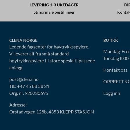
LEVERING 1-3 UKEDAGER
DI
på normale bestillinger
Kontak
CLENA NORGE
BUTIKK
Ledende fagsenter for høytrykksspylere.
Mandag-Fred
Vi leverer alt fra små standard
Torsdag 8.00
høytrykksspylere til store spesialtilpassede
anlegg.
Kontakt oss
post@clena.no
OPPRETT K
Tlf.: +47 45 88 58 31
Org. nr. 920230695
Logg inn
Adresse:
Orstadvegen 128b, 4353 KLEPP STASJON