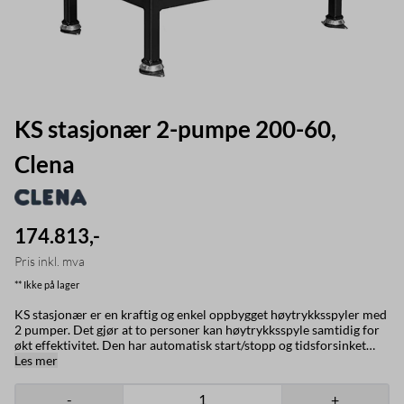
KS stasjonær 2-pumpe 200-60,
Clena
174.813,-
Pris inkl. mva
** Ikke på lager
KS stasjonær er en kraftig og enkel oppbygget høytrykksspyler med
2 pumper. Det gjør at to personer kan høytrykksspyle samtidig for
økt effektivitet. Den har automatisk start/stopp og tidsforsinket
stopp. Den kan også leveres med softstart. Høytrykksspyleren er
Les mer
bygget på en stasjonær ramme med vibrasjonsdempende bein.
HAWK pumpe med keramiske stempler sikrer lang levetid. Den er
-
+