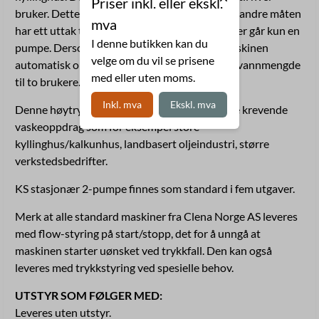
Priser inkl. eller ekskl.
bruker. Dette gir den mest stabile driften. Den andre måten
mva
har ett uttak til en rørgate. Når en bruker spyler går kun en
I denne butikken kan du
pumpe. Dersom to vasker samtidig starter maskinen
velge om du vil se prisene
automatisk opp pumpe 2 for å få nok trykk og vannmengde
med eller uten moms.
til to brukere.
Inkl. mva
Ekskl. mva
Denne høytrykksspyleren passer godt til store krevende
vaskeoppdrag som for eksempel store
kyllinghus/kalkunhus, landbasert oljeindustri, større
verkstedsbedrifter.
KS stasjonær 2-pumpe finnes som standard i fem utgaver.
Merk at alle standard maskiner fra Clena Norge AS leveres
med flow-styring på start/stopp, det for å unngå at
maskinen starter uønsket ved trykkfall. Den kan også
leveres med trykkstyring ved spesielle behov.
UTSTYR SOM FØLGER MED:
Leveres uten utstyr.