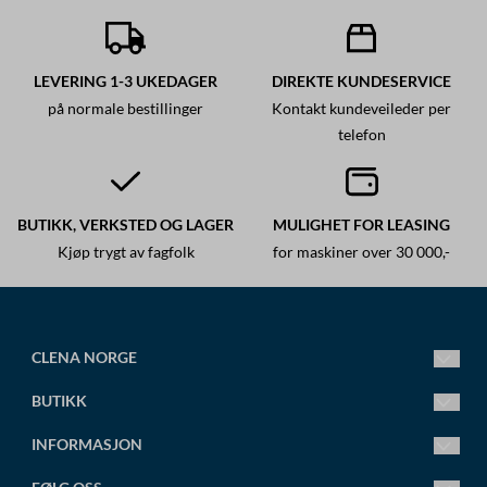
LEVERING 1-3 UKEDAGER
DIREKTE KUNDESERVICE
på normale bestillinger
Kontakt kundeveileder per
telefon
BUTIKK, VERKSTED OG LAGER
MULIGHET FOR LEASING
Kjøp trygt av fagfolk
for maskiner over 30 000,-
CLENA NORGE
Ledende fagsenter for høytrykksspylere.
BUTIKK
Vi leverer alt fra små standard høytrykksspylere til store
spesialtilpassede anlegg.
Mandag-Fredag 8.00-16.00
INFORMASJON
Torsdag 8.00-18.00
post@clena.no