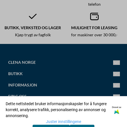
telefon
BUTIKK, VERKSTED OG LAGER
MULIGHET FOR LEASING
Kjøp trygt av fagfolk
for maskiner over 30 000,-
CLENA NORGE
Ledende fagsenter for høytrykksspylere.
BUTIKK
Vi leverer alt fra små standard høytrykksspylere til store
spesialtilpassede anlegg.
Mandag-Fredag 8.00-16.00
INFORMASJON
Torsdag 8.00-18.00
post@clena.no
Om oss
FØLG OSS
Tlf.: +47 45 88 58 31
Kontakt oss
Dette nettstedet bruker informasjonskapsler for å fungere
Org. nr. 920230695
Artikler
Facebook
Drevet av
korrekt, analysere trafikk, personalisering av annonser og
OPPRETT KONTO
annonsering.
Adresse:
Salgsbetingelser
Linkedin
Juster innstillingene
Orstadvegen 128b, 4353 KLEPP STASJON
Logg inn