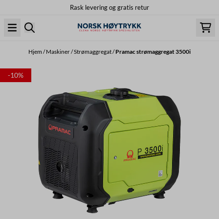
Rask levering og gratis retur
Hopp til innhold
Hjem
/
Maskiner
/
Strømaggregat
/
Pramac strømaggregat 3500i
-10%