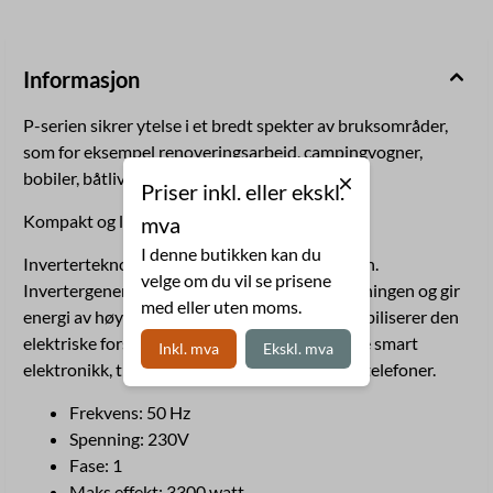
Informasjon
P-serien sikrer ytelse i et bredt spekter av bruksområder,
som for eksempel renoveringsarbeid, campingvogner,
bobiler, båtliv, hagearbeid og utleiefirmaer.
Priser inkl. eller ekskl.
Kompakt og lett.
mva
I denne butikken kan du
Inverterteknologien forbedrer strømkvaliteten.
velge om du vil se prisene
Invertergeneratorer stabiliserer utgangsspenningen og gir
med eller uten moms.
energi av høy kvalitet, som kontrollerer og stabiliserer den
elektriske forsyningen. Den er ideell for å drive smart
Inkl. mva
Ekskl. mva
elektronikk, til og med datamaskiner og mobiltelefoner.
Frekvens: 50 Hz
Spenning: 230V
Fase: 1
Maks effekt: 3300 watt