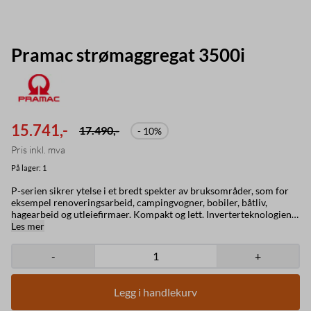
Pramac strømaggregat 3500i
15.741,-
17.490,-
- 10%
Pris inkl. mva
På lager
: 1
P-serien sikrer ytelse i et bredt spekter av bruksområder, som for
eksempel renoveringsarbeid, campingvogner, bobiler, båtliv,
hagearbeid og utleiefirmaer. Kompakt og lett. Inverterteknologien
forbedrer strømkvaliteten. Invertergeneratorer stabiliserer
Les mer
utgangsspenningen og gir energi av høy kvalitet, som kontrollerer
og stabiliserer den elektriske forsyningen. Den er ideell for å drive
-
+
smart elektronikk, til og med datamaskiner og mobiltelefoner.
Frekvens: 50 Hz Spenning: 230V Fase: 1 Maks effekt: 3300 watt
Merkeeffekt: 3000 watt Eksosutslippsnivå: Trinn V Drivstoff:
Legg i handlekurv
Bensin Startsystemer: Elektrisk (+rekyl)
Spenningsreguleringssystem: Inverter Tankvolum: 10L Vekt: 49,5