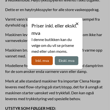
Dette er en høytrykksspyler for alle store vaskeoppdrag.
Varmt vann løser lettere opp fett og olje for eksempel fra
Priser inkl. eller ekskl.
dyrehold og industri.
mva
Maskinen leveres også til kyllingprodusenter som ikke har
I denne butikken kan du
varmeveksler.
velge om du vil se prisene
Maskinen bruker en 105 kW dieselbrenner til å varme opp
med eller uten moms.
vannet med.
Inkl. mva
Ekskl. mva
Modellene for varmtvann kan også leveres med damptrinn
for de som ønsker enda varmere vann eller damp.
Merk at alle standard maskiner fra importør Clena Norge
leveres med flow-styring på start/stopp, det for å unngå at
maskinen starter uønsket ved trykkfall. Den kan også
leveres med trykkstyring ved spesielle behov.
UTSTYR SOM FØLGER MED: