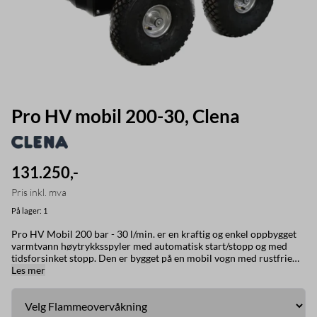
Pro HV mobil 200-30, Clena
131.250,-
Pris inkl. mva
På lager
: 1
Pro HV Mobil 200 bar - 30 l/min. er en kraftig og enkel oppbygget
varmtvann høytrykksspyler med automatisk start/stopp og med
tidsforsinket stopp. Den er bygget på en mobil vogn med rustfrie
dekkplater. Høytrykksspyleren har HAWK pumpe med keramiske
Les mer
stempler som gir driftssikkerhet og lang levetid. Den er enkel i bruk
og enkel å vedlikeholde. Høytrykksspyleren leveres i seks utgaver.
Dette er en høytrykksspyler for alle store vaskeoppdrag. Varmt