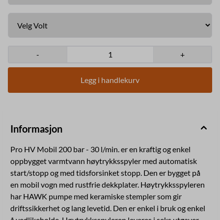
vann løser lettere opp fett og olje for eksempel fra dyrehold og
industri. Maskinen leveres også til kyllingprodusenter som ikke har
varmeveksler. Maskinen bruker en 105 kW dieselbrenner til å
varme opp vannet med. Modellene for varmtvann kan også leveres
med damptrinn for de som ønsker enda varmere vann eller damp.
Merk at alle standard maskiner fra importør Clena Norge leveres
med flow-styring på start/stopp, det for å unngå at maskinen starter
-
+
uønsket ved trykkfall. Den kan også leveres med trykkstyring ved
spesielle behov. UTSTYR SOM FØLGER MED: > 90 centimeter
dobbelt lanse > Easy- Trigger pistol, > 10 meter høytrykk slange >
Legg i handlekurv
10 meter elektrisk kabel med CE-stikk AKTUELT UTSTYR: >
Turbodyse > Slangetrommel 20-60 meter > Skumlanse > Kastelanse
> Kuleslange TEKNISKE DATA: Last ned produktark (dansk)
Mobilvennlig tabell. Se her. Kan også bygges som stasjonær. Kan
bygges i 3×400/440/230v Drivstofftank: 20 og 35 liter.
Informasjon
Pro HV Mobil 200 bar - 30 l/min. er en kraftig og enkel
oppbygget varmtvann høytrykksspyler med automatisk
start/stopp og med tidsforsinket stopp. Den er bygget på
en mobil vogn med rustfrie dekkplater. Høytrykksspyleren
har HAWK pumpe med keramiske stempler som gir
driftssikkerhet og lang levetid. Den er enkel i bruk og enkel
å vedlikeholde. Høytrykksspyleren leveres i seks utgaver.