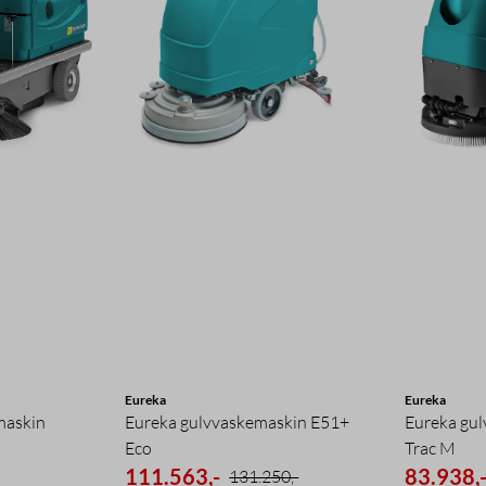
Eureka
Eureka
maskin
Eureka gulvvaskemaskin E51+
Eureka gu
Eco
Trac M
111.563,-
83.938,
131.250,-