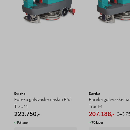
Eureka
Eureka
Eureka gulvvaskemaskin E65
Eureka gulvvaskema
Trac M
Trac M
223.750,-
207.188,-
243.75
På lager
På lager