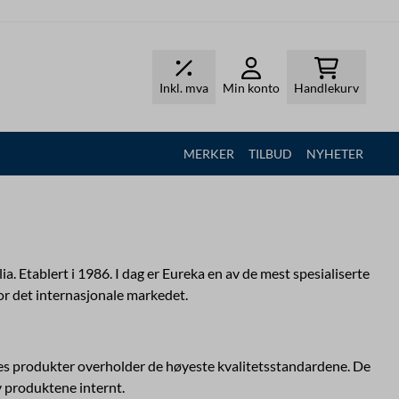
Inkl. mva
Min konto
Handlekurv
MERKER
TILBUD
NYHETER
a. Etablert i 1986. I dag er Eureka en av de mest spesialiserte
for det internasjonale markedet.
deres produkter overholder de høyeste kvalitetsstandardene. De
v produktene internt.