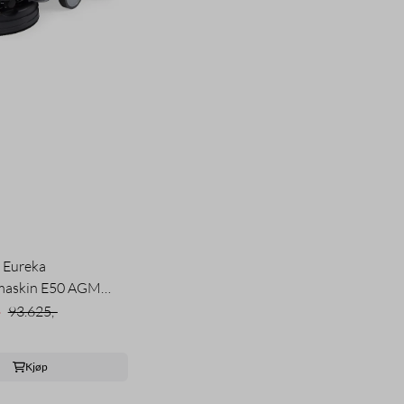
 Eureka
maskin E50 AGM
-
93.625,-
Kjøp