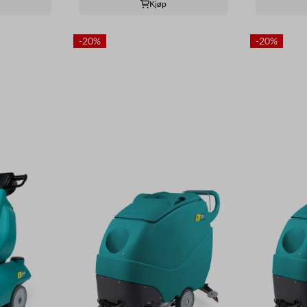
Kjøp
-20%
-20%