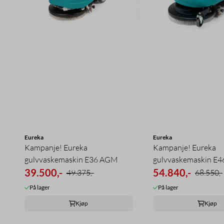
Eureka
Eureka
Kampanje! Eureka
Kampanje! Eureka
gulvvaskemaskin E36 AGM
gulvvaskemaskin E
39.500,-
54.840,-
49.375,-
68.550,-
På lager
På lager
Kjøp
Kjøp