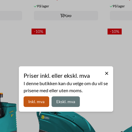
På lager
På lager
Kjøp
-10%
-10%
Priser inkl. eller ekskl. mva
I denne butikken kan du velge om du vil se
prisene med eller uten moms.
Inkl. mva
Ekskl. mva