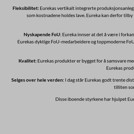
Fleksibilitet:
Eurekas vertikalt integrerte produksjonsanleg
som kostnadene holdes lave. Eureka kan derfor tilb
Nyskapende FoU
: Eureka innser at det å være i forkan
Eurekas dyktige FoU-medarbeidere og toppmoderne FoU-fasil
Kvalitet:
Eurekas produkter er bygget for å samsvare med
Eurekas produ
Selges over hele verden
: I dag står Eurekas godt trente dis
tilliten 
Disse iboende styrkene har hjulpet Eur