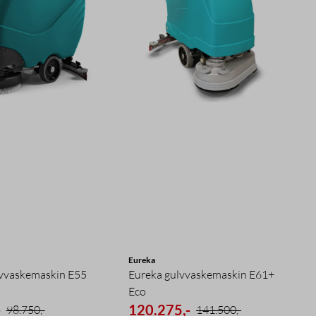
Eureka
lvvaskemaskin E55
Eureka gulvvaskemaskin E61+
Eco
-
120.275,-
98.750,-
141.500,-