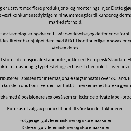
g er utstyrt med flere produksjons- og monteringslinjer. Dette gj
y svært konkurransedyktige minimumsmengder til kunder og dermed
markedsforhold.
t av teknologi er nøkkelen til vår overlevelse, og derfor er de forplik
iteter har hjulpet dem med å få til kontinuerlige innovasjoner i p
ytelsen deres.
 store internasjonale standarder, inkludert Europeisk Standard E
kter er uavhengig typetestet og sertifisert i henhold til ovennevn
tributører i spissen for internasjonale salgsinnsats i over 60 land
som kunder rundt om i verden har hatt til merkenavnet Eureka gjen
eka med å posisjonere seg også som en ledende private label-prod
Eurekas utvalg av produkttilbud til våre kunder inkluderer:
Fotgjengergulvfeiemaskiner og skuremaskiner
Ride-on gulv feiemaskiner og skuremaskiner