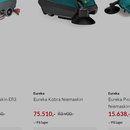
Eureka
Eureka
skin E83
Eureka Kobra feiemaskin
Eureka Pic
feiemaskin
75.510,-
15.638,
0,-
83.900,-
På lager
På lager