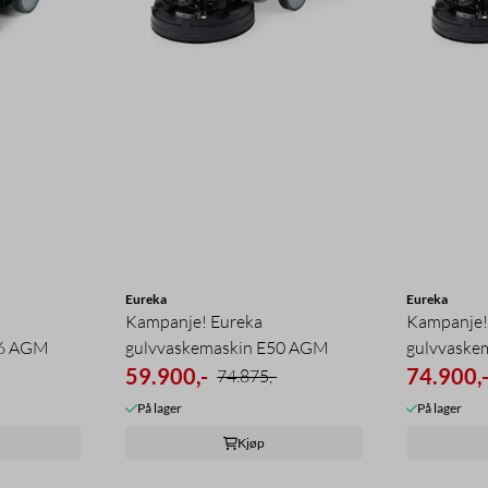
Eureka
Eureka
Kampanje! Eureka
Kampanje!
46 AGM
gulvvaskemaskin E50 AGM
gulvvaske
59.900,-
TRAC
74.900,
74.875,-
På lager
På lager
Kjøp