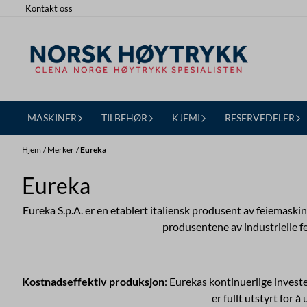
Kontakt oss
Hopp til innhold
MASKINER
TILBEHØR
KJEMI
RESERVEDELER
Hjem
/
Merker
/
Eureka
Eureka
Eureka S.p.A. er en etablert italiensk produsent av feiemaskin
produsentene av industrielle fe
Kostnadseffektiv produksjon
: Eurekas kontinuerlige invest
er fullt utstyrt for