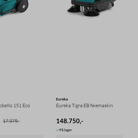
Eureka
obello 151 Eco
Eureka Tigra EB feiemaskin
-
148.750,-
17.375,-
På lager