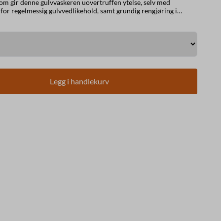
m gir denne gulvvaskeren uovertruffen ytelse, selv med
iv maskin som er enklere å bruke for operatøren. E55 Trac M er
teripakke er inkludert i pris. Se mer
pakt
ane for å tilby imponerende produktivitet og eksepsjonell
Legg i handlekurv
x 535 x 960 mm Nalbredde: 830 mm