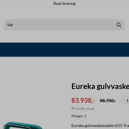
Rask levering
Eureka gulvvask
83.938,-
98.750,-
- 
Pris inkl. mva
På lager
: 2
Eureka gulvvaskemaskin E55 Trac