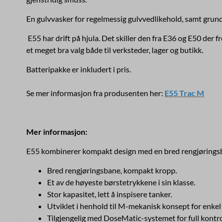
En gulvvasker for regelmessig gulvvedlikehold, samt grundi
E55 har drift på hjula. Det skiller den fra E36 og E50 der 
et meget bra valg både til verksteder, lager og butikk.
Batteripakke er inkludert i pris.
Se mer informasjon fra produsenten her:
E55 Trac M
Mer informasjon:
E55 kombinerer kompakt design med en bred rengjøringsba
Bred rengjøringsbane, kompakt kropp.
Et av de høyeste børstetrykkene i sin klasse.
Stor kapasitet, lett å inspisere tanker.
Utviklet i henhold til M-mekanisk konsept for enkel
Tilgjengelig med DoseMatic-systemet for full kontro