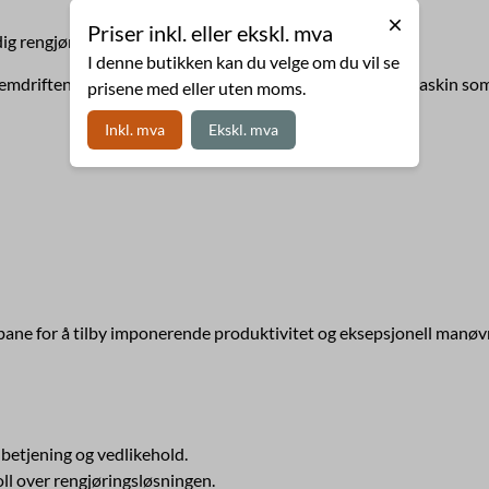
Priser inkl. eller ekskl. mva
g rengjøring i trange miljøer.
I denne butikken kan du velge om du vil se
fremdriften er børsten. Dette gjør E55 til en mer effektiv maskin s
prisene med eller uten moms.
Inkl. mva
Ekskl. mva
ne for å tilby imponerende produktivitet og eksepsjonell manøv
 betjening og vedlikehold.
ll over rengjøringsløsningen.