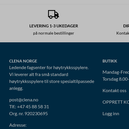
LEVERING 1-3 UKEDAGER
DI
på normale bestillinger
Kontak
CLENA NORGE
BUTIKK
Ledende fagsenter for høytrykksspylere.
Mandag-Fred
Vi leverer alt fra små standard
Torsdag 8.00
høytrykksspylere til store spesialtilpassede
anlegg.
Kontakt oss
post@clena.no
OPPRETT K
Tlf.: +47 45 88 58 31
Org. nr. 920230695
Logg inn
Adresse: