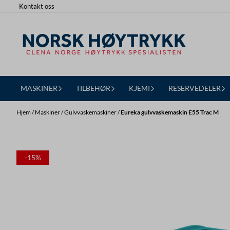
Kontakt oss
Hopp til innhold
MASKINER
TILBEHØR
KJEMI
RESERVEDELER
Hjem
/
Maskiner
/
Gulvvaskemaskiner
/
Eureka gulvvaskemaskin E55 Trac M
-15%