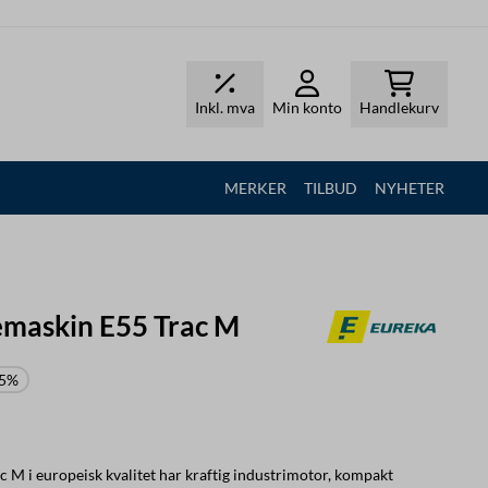
Inkl. mva
Min konto
Handlekurv
MERKER
TILBUD
NYHETER
emaskin E55 Trac M
15%
 M i europeisk kvalitet har kraftig industrimotor, kompakt