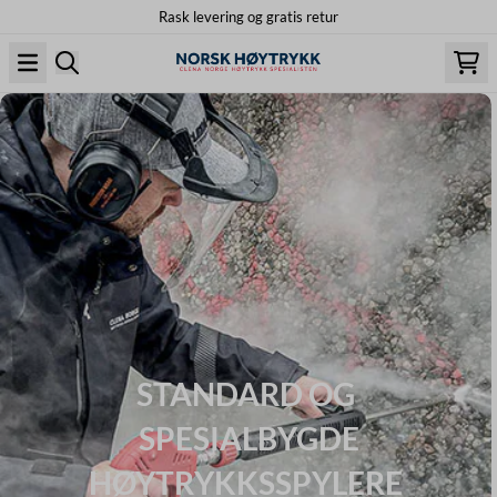
Rask levering og gratis retur
Hopp til innhold
STANDARD OG
SPESIALBYGDE
HØYTRYKKSSPYLERE