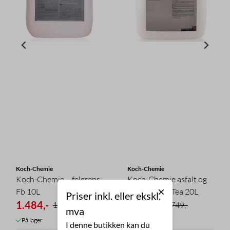
Koch-Chemie
Koch-Chemie
Koch-Chemie – felgrens
Koch-Chemie asfalt og
Fb 10L
tjærefjerner Tea 20L
Priser inkl. eller ekskl.
1.484,-
1.574,-
1.649,-
1.749,-
mva
På lager
På lager
I denne butikken kan du