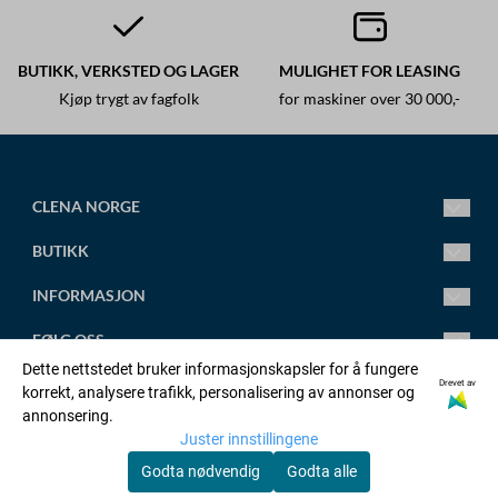
BUTIKK, VERKSTED OG LAGER
MULIGHET FOR LEASING
Kjøp trygt av fagfolk
for maskiner over 30 000,-
CLENA NORGE
Ledende fagsenter for høytrykksspylere.
BUTIKK
Vi leverer alt fra små standard høytrykksspylere til store
spesialtilpassede anlegg.
Mandag-Fredag 8.00-16.00
INFORMASJON
Torsdag 8.00-18.00
post@clena.no
Om oss
FØLG OSS
Tlf.: +47 45 88 58 31
Kontakt oss
Dette nettstedet bruker informasjonskapsler for å fungere
Org. nr. 920230695
Artikler
Facebook
Drevet av
korrekt, analysere trafikk, personalisering av annonser og
OPPRETT KONTO
annonsering.
Adresse:
Salgsbetingelser
Linkedin
Juster innstillingene
Orstadvegen 128b, 4353 KLEPP STASJON
Logg inn
Godta nødvendig
Godta alle
Personvernerklæring
Youtube
© Copyright Company, org. number xxxxxx-xxxx