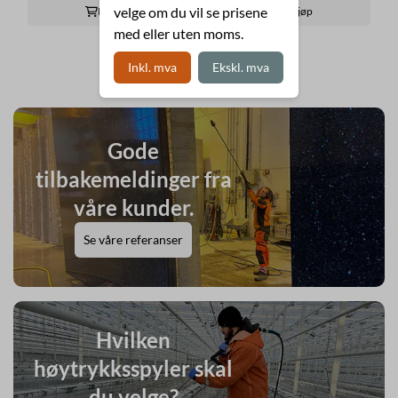
velge om du vil se prisene
Kjøp
Kjøp
med eller uten moms.
Inkl. mva
Ekskl. mva
Gode
tilbakemeldinger fra
våre kunder.
Se våre referanser
Hvilken
høytrykksspyler skal
du velge?