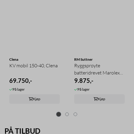
Clena
RM Suttner
KV mobil 150-40, Clena
Ryggsprøyte
batteridrevet Marolex
69.750,-
RX ALKA 12L
9.875,-
På lager
På lager
Kjøp
Kjøp
PÅ TILBUD