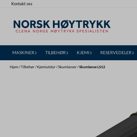
Kontakt oss
Hopp til innhold
MASKINER
TILBEHØR
KJEMI
RESERVEDELER
Hjem
/
Tilbehør
/
Kjemiutstyr
/
Skumlanser
/
Skumlanse LS12