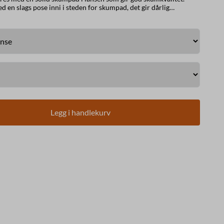
 en slags pose inni i steden for skumpad, det gir dårlig
på 25 l/min og oppover. Leveres med 2L kjemibeholder. Maks 220 bar
Legg i handlekurv