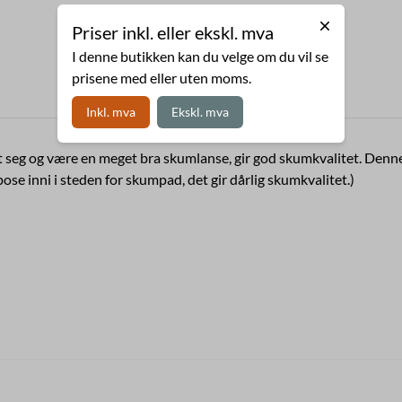
Priser inkl. eller ekskl. mva
I denne butikken kan du velge om du vil se
prisene med eller uten moms.
Inkl. mva
Ekskl. mva
st seg og være en meget bra skumlanse, gir god skumkvalitet. Denn
ose inni i steden for skumpad, det gir dårlig skumkvalitet.)