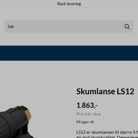
Rask levering
Skumlanse LS12
1.863,-
Pris inkl. mva
På lager
: 45
LS12 er skumlansen til større 3-
gir god skumkvalitet. Denne lev