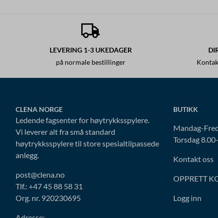
LEVERING 1-3 UKEDAGER
DI
på normale bestillinger
Kontak
CLENA NORGE
BUTIKK
Ledende fagsenter for høytrykksspylere.
Mandag-Fred
Vi leverer alt fra små standard
Torsdag 8.00
høytrykksspylere til store spesialtilpassede
anlegg.
Kontakt oss
post@clena.no
OPPRETT K
Tlf.: +47 45 88 58 31
Org. nr. 920230695
Logg inn
Adresse: