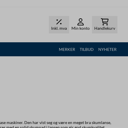
Inkl. mva
Min konto
Handlekurv
MERKER
TILBUD
NYHETER
fase maskiner. Den har vist seg og være en meget bra skumlanse,
eres med en solid skumpad i lansen som gir god skumkvalitet.