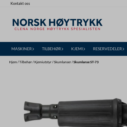
Kontakt oss
Hopp til innhold
MASKINER
TILBEHØR
KJEMI
RESERVEDELER
Hjem
/
Tilbehør
/
Kjemiutstyr
/
Skumlanser
/
Skumlanse ST-73