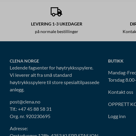
LEVERING 1-3 UKEDAGER
DI
på normale bestillinger
Kontak
CLENA NORGE
BUTIKK
Ledende fagsenter for høytrykksspylere.
Mandag-Fred
Vi leverer alt fra små standard
Torsdag 8.00
høytrykksspylere til store spesialtilpassede
anlegg.
Kontakt oss
post@clena.no
OPPRETT K
Tlf.: +47 45 88 58 31
Org. nr. 920230695
Logg inn
Adresse:
Orstadvegen 128b, 4353 KLEPP STASJON