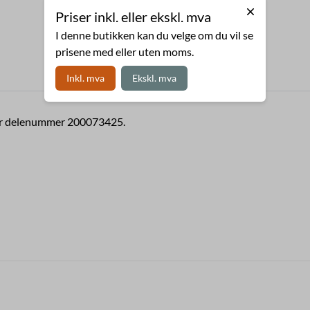
Priser inkl. eller ekskl. mva
I denne butikken kan du velge om du vil se
prisene med eller uten moms.
Inkl. mva
Ekskl. mva
t er delenummer 200073425.