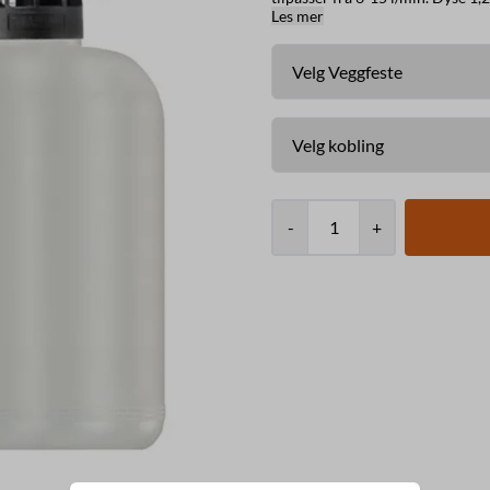
Les mer
-
+