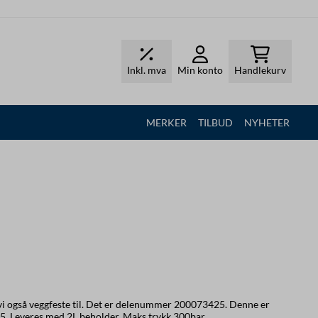
Inkl. mva
Min konto
Handlekurv
MERKER
TILBUD
NYHETER
så veggfeste til. Det er delenummer 200073425. Denne er
tilpasser fra 6-15 l/min. Dyse 1,25. Leveres med 2L beholder. Maks trykk 300bar.